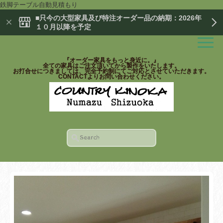
鉄脚テーブル自動見積もり
■只今の大型家具及び特注オーダー品の納期：2026年
１０月以降を予定
『オーダー家具をもっと身近に。』
全ての家具はご注文頂いてから製作をいたします。
お打合せにつきましては、完全予約制にてご対応とさせていただきます。
CONTACTよりお問い合わせください。