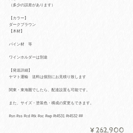
（多少の誤差があります）
【カラー】
ダークブラウン
【木材】
パイン材 等
ワインホルダーは別途
【発送詳細】
ヤマト運輸 送料は個別にお見積り致します
関東・東海圏でしたら、配達設置も可能です。
また、サイズ・塗装色・構成の変更もできます。
#sn #ss #cd #tk #oc #wp #t4531 #t4532 ##
¥262,900