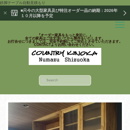
鉄脚テーブル自動見積もり
■只今の大型家具及び特注オーダー品の納期：2026年
１０月以降を予定
『オーダー家具をもっと身近に。』
全ての家具はご注文頂いてから製作をいたします。
お打合せにつきましては、完全予約制にてご対応とさせていただきます。
CONTACTよりお問い合わせください。