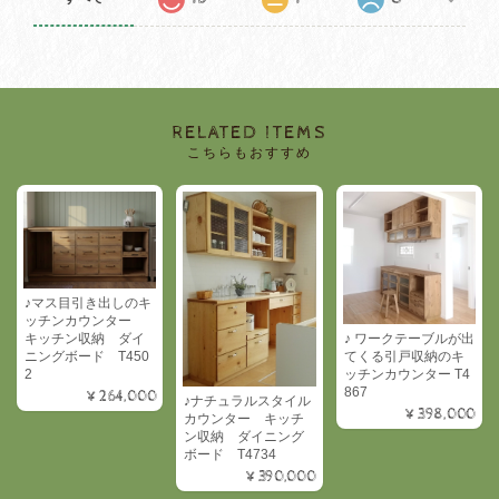
RELATED ITEMS
こちらもおすすめ
♪マス目引き出しのキ
ッチンカウンター
キッチン収納 ダイ
♪ ワークテーブルが出
ニングボード T450
てくる引戸収納のキ
2
ッチンカウンター T4
867
¥264,000
♪ナチュラルスタイル
¥398,000
カウンター キッチ
ン収納 ダイニング
ボード T4734
¥390,000