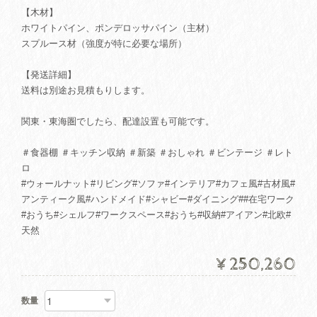
【木材】
ホワイトパイン、ポンデロッサパイン（主材）
スプルース材（強度が特に必要な場所）
【発送詳細】
送料は別途お見積もりします。
関東・東海圏でしたら、配達設置も可能です。
＃食器棚 ＃キッチン収納 ＃新築 ＃おしゃれ ＃ビンテージ ＃レト
ロ
#ウォールナット#リビング#ソファ#インテリア#カフェ風#古材風#
アンティーク風#ハンドメイド#シャビー#ダイニング##在宅ワーク
#おうち#シェルフ#ワークスペース#おうち#収納#アイアン#北欧#
天然
¥250,260
数量