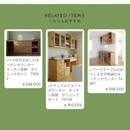
RELATED ITEMS
こちらもおすすめ
♪マス目引き出しのキ
ッチンカウンター
キッチン収納 ダイ
♪ ワークテーブルが出
ニングボード T450
てくる引戸収納のキ
2
ッチンカウンター T4
867
¥264,000
♪ナチュラルスタイル
¥398,000
カウンター キッチ
ン収納 ダイニング
ボード T4734
¥390,000