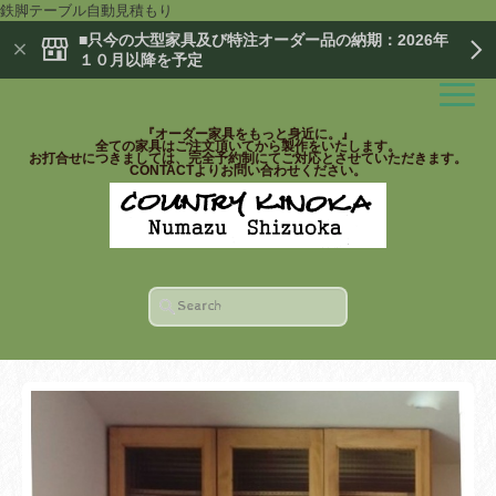
鉄脚テーブル自動見積もり
■只今の大型家具及び特注オーダー品の納期：2026年
１０月以降を予定
『オーダー家具をもっと身近に。』
全ての家具はご注文頂いてから製作をいたします。
お打合せにつきましては、完全予約制にてご対応とさせていただきます。
CONTACTよりお問い合わせください。