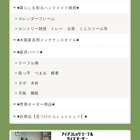
■暮らしを彩るハンドメイド雑貨■
カレンダーフレーム
カントリー雑貨 トレー 台座 ミニスツール等
■木製家具用メンテナンスオイル■
■家具パーツ■
テーブル脚
取っ手 つまみ 蝶番
ダボ 木栓
天板 棚板
■専用オーダー商品■
■在庫品【見つけたらＬｕｃｋｙ？】■