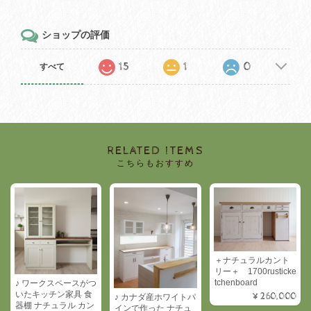
ショップの評価
15
1
0
すべて
RELATED ITEMS
こちらもおすすめ
＋ナチュラルカント
リー＋ 1700rusticke
tchenboard
♪ ワークスペースがつ
いたキッチン家具 食
¥260,000
♪ カナダ産ホワイトパ
器棚 ナチュラル カン
インで作った ナチュ