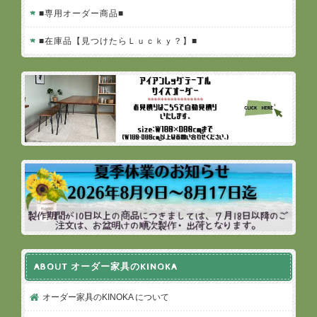
■専用オーダー商品■
■在庫品【見つけたらＬｕｃｋｙ？】■
ABOUT オーダー家具のKINOKA
オーダー家具のKINOKA について