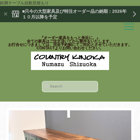
鉄脚テーブル自動見積もり
■只今の大型家具及び特注オーダー品の納期：2026年
１０月以降を予定
『オーダー家具をもっと身近に。』
全ての家具はご注文頂いてから製作をいたします。
お打合せにつきましては、完全予約制にてご対応とさせていただきます。
CONTACTよりお問い合わせください。