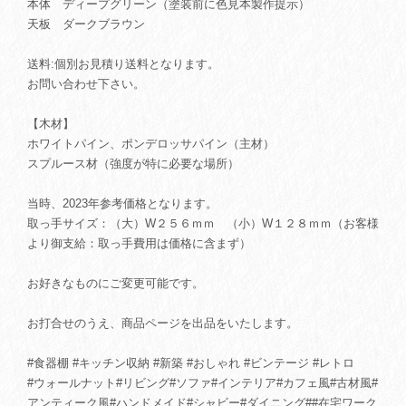
本体 ディープグリーン（塗装前に色見本製作提示）
天板 ダークブラウン
送料:個別お見積り送料となります。
お問い合わせ下さい。
【木材】
ホワイトパイン、ポンデロッサパイン（主材）
スプルース材（強度が特に必要な場所）
当時、2023年参考価格となります。
取っ手サイズ：（大）W２５６ｍｍ （小）W１２８ｍｍ（お客様
より御支給：取っ手費用は価格に含まず）
お好きなものにご変更可能です。
お打合せのうえ、商品ページを出品をいたします。
#食器棚 #キッチン収納 #新築 #おしゃれ #ビンテージ #レトロ
#ウォールナット#リビング#ソファ#インテリア#カフェ風#古材風#
アンティーク風#ハンドメイド#シャビー#ダイニング##在宅ワーク