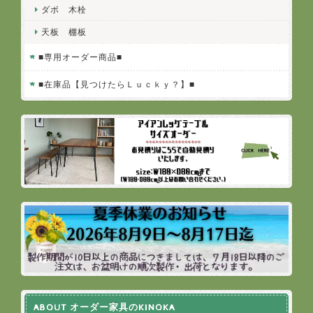
ダボ 木栓
天板 棚板
■専用オーダー商品■
■在庫品【見つけたらＬｕｃｋｙ？】■
ABOUT オーダー家具のKINOKA