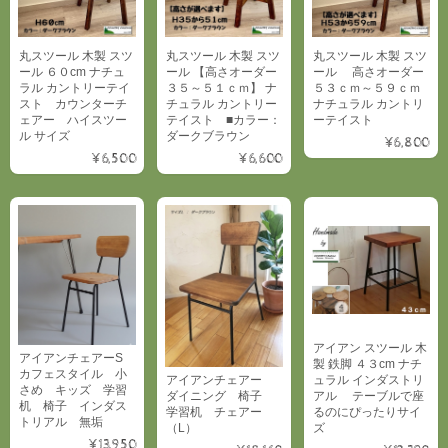
丸スツール 木製 スツ
丸スツール 木製 スツ
丸スツール 木製 スツ
ール ６０cm ナチュ
ール 【高さオーダー
ール 高さオーダー
ラル カントリーテイ
３５～５１ｃｍ】 ナ
５３ｃｍ～５９ｃｍ
スト カウンターチ
チュラル カントリー
ナチュラル カントリ
ェアー ハイスツー
テイスト ■カラー：
ーテイスト
ル サイズ
ダークブラウン
¥6,800
¥6,500
¥6,600
アイアン スツール 木
アイアンチェアーS
製 鉄脚 ４３cm ナチ
カフェスタイル 小
ュラル インダストリ
アイアンチェアー
さめ キッズ 学習
アル テーブルで座
ダイニング 椅子
机 椅子 インダス
るのにぴったりサイ
学習机 チェアー
トリアル 無垢
ズ
（L）
¥13,950