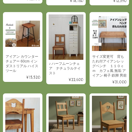
¥12,390
¥18,160
アイアン カウンター
サイズ変更可 背も
チェアー 60cm イン
たれ付アイアンレッ
♪ ハーフムーンチェ
ダストリアル ハイス
グベンチ １１０ｃ
ア ナチュラルテイ
ツール
ｍ カフェ風 無垢 ア
スト
イアン 椅子 鉄脚 男前
¥15,520
¥22,600
¥31,000