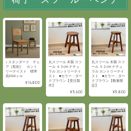
丸スツール 木製 スツ
丸スツール 木製 スツ
♪ スタンダード チェ
ール ４３cm ナチュ
ール ５２cm ナチュ
ア［彫刻］ カント
ラル カントリーテイ
ラル カントリーテイ
リーテイスト 標準
スト ■カラー：ダー
スト ■カラー：ダー
高H44ｃｍ
クブラウン【受注製
クブラウン【数量限
¥16,800
作】
定】
¥5,600
¥5,800