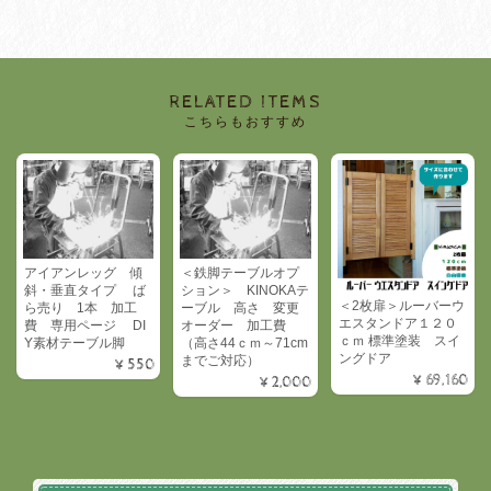
RELATED ITEMS
こちらもおすすめ
アイアンレッグ 傾
＜鉄脚テーブルオプ
斜・垂直タイプ ば
ション＞ KINOKAテ
＜2枚扉＞ルーバーウ
ら売り 1本 加工
ーブル 高さ 変更
エスタンドア１２０
費 専用ページ DI
オーダー 加工費
ｃｍ 標準塗装 スイ
Y素材テーブル脚
（高さ44ｃｍ～71cm
ングドア
までご対応）
¥550
¥69,160
¥2,000