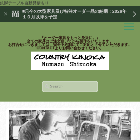
鉄脚テーブル自動見積もり
■只今の大型家具及び特注オーダー品の納期：2026年
１０月以降を予定
『オーダー家具をもっと身近に。』
全ての家具はご注文頂いてから製作をいたします。
お打合せにつきましては、完全予約制にてご対応とさせていただきます。
CONTACTよりお問い合わせください。