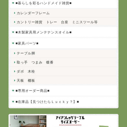
■暮らしを彩るハンドメイド雑貨■
カレンダーフレーム
カントリー雑貨 トレー 台座 ミニスツール等
■木製家具用メンテナンスオイル■
■家具パーツ■
テーブル脚
取っ手 つまみ 蝶番
ダボ 木栓
天板 棚板
■専用オーダー商品■
■在庫品【見つけたらＬｕｃｋｙ？】■